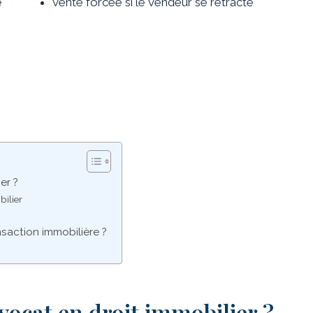
e
vente forcée si le vendeur se rétracte
er ?
ilier
nsaction immobilière ?
vocat en droit immobilier ?