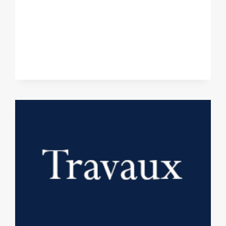
DES
RÉSERVES
EN
VEFA