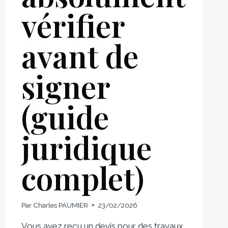
vérifier
avant de
signer
(guide
juridique
complet)
Par
Charles PAUMIER
23/02/2026
Vous avez reçu un devis pour des travaux