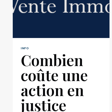
ET
COMMENT
L’ACTIONNER
?
INFO
Combien
coûte une
action en
justice