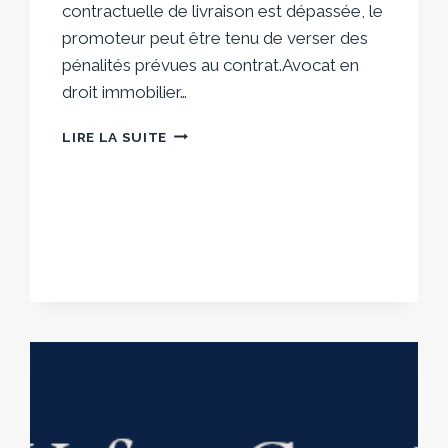
contractuelle de livraison est dépassée, le
promoteur peut être tenu de verser des
pénalités prévues au contrat.Avocat en
droit immobilier…
AVOCAT
LIRE LA SUITE
RETARD
DE
LIVRAISON
VEFA
À
BORDEAUX
–
INDEMNISATION
ET
RECOURS