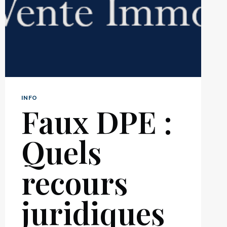
SIGNER
(GUIDE
JURIDIQUE
COMPLET)
INFO
Faux DPE :
Quels
recours
juridiques