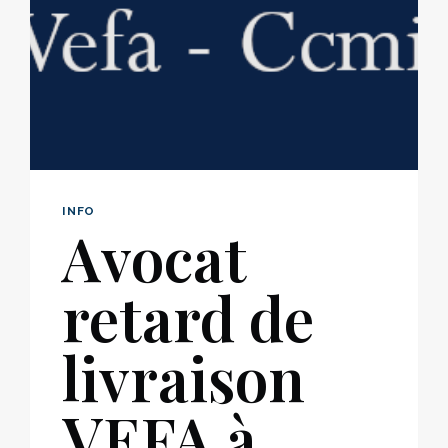
INFO
Avocat
retard de
livraison
VEFA à