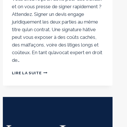
et on vous presse de signer rapidement ?
Attendez. Signer un devis engage
juridiquement les deux parties au même
titre qu’un contrat. Une signature hâtive
peut vous exposer à des coûts cachés,
des malfaçons, voire des litiges longs et
coûteux. En tant qu’avocat expert en droit
de…
DEVIS
LIRE LA SUITE
TRAVAUX
:
CE
QU’IL
FAUT
ABSOLUMENT
VÉRIFIER
AVANT
DE