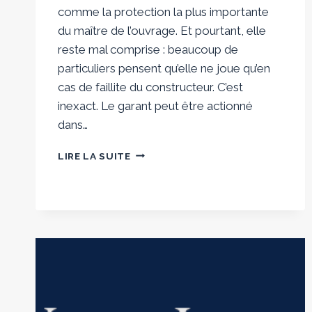
comme la protection la plus importante
du maître de l’ouvrage. Et pourtant, elle
reste mal comprise : beaucoup de
particuliers pensent qu’elle ne joue qu’en
cas de faillite du constructeur. C’est
inexact. Le garant peut être actionné
dans…
GARANTIE
LIRE LA SUITE
DE
LIVRAISON
CCMI
:
QUEL
EST
LE
RÔLE
DU
GARANT