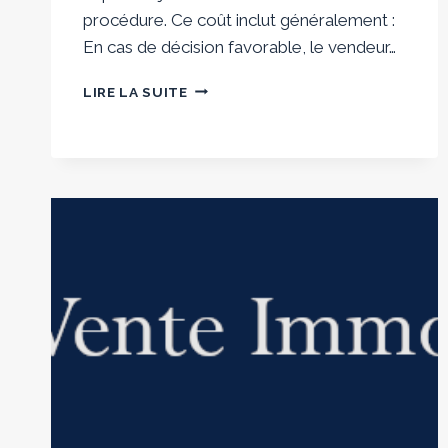
procédure. Ce coût inclut généralement :
En cas de décision favorable, le vendeur…
COMBIEN
LIRE LA SUITE
COÛTE
UNE
ACTION
EN
JUSTICE
POUR
VICE
CACHÉ
IMMOBILIER
?