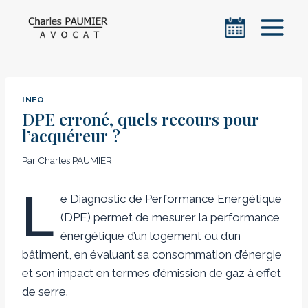
Aller
au
contenu
INFO
DPE erroné, quels recours pour
l’acquéreur ?
Par
Charles PAUMIER
L
e Diagnostic de Performance Energétique
(DPE) permet de mesurer la performance
énergétique d’un logement ou d’un
bâtiment, en évaluant sa consommation d’énergie
et son impact en termes d’émission de gaz à effet
de serre.