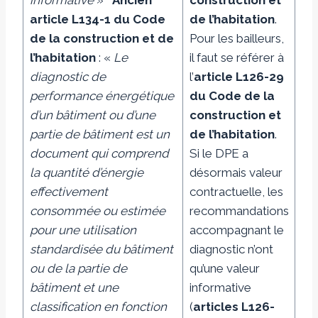
article L134-1 du Code
de l’habitation
.
de la construction et de
Pour les bailleurs,
l’habitation
: «
Le
il faut se référer à
diagnostic de
l’
article L126-29
performance énergétique
du Code de la
d’un bâtiment ou d’une
construction et
partie de bâtiment est un
de l’habitation
.
document qui comprend
Si le DPE a
la quantité d’énergie
désormais valeur
effectivement
contractuelle, les
consommée ou estimée
recommandations
pour une utilisation
accompagnant le
standardisée du bâtiment
diagnostic n’ont
ou de la partie de
qu’une valeur
bâtiment et une
informative
classification en fonction
(
articles L126-