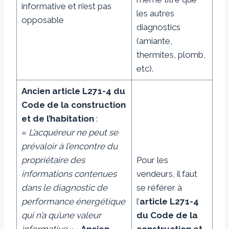
informative et n’est pas
les autres
opposable
diagnostics
(amiante,
thermites, plomb,
etc).
Ancien article L271-4 du
Code de la construction
et de l’habitation
:
«
L’acquéreur ne peut se
prévaloir à l’encontre du
propriétaire des
Pour les
informations contenues
vendeurs, il faut
dans le diagnostic de
se référer à
performance énergétique
l’
article L271-4
qui n’a qu’une valeur
du Code de la
informative
»
Ancien
construction et