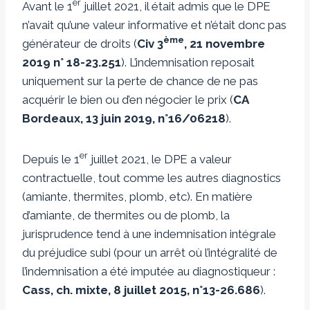
er
Avant le 1
juillet 2021, il était admis que le DPE
n’avait qu’une valeur informative et n’était donc pas
ème
générateur de droits (
Civ 3
, 21 novembre
2019 n° 18-23.251
). L’indemnisation reposait
uniquement sur la perte de chance de ne pas
acquérir le bien ou d’en négocier le prix (
CA
Bordeaux, 13 juin 2019, n°16/06218
).
er
Depuis le 1
juillet 2021, le DPE a valeur
contractuelle, tout comme les autres diagnostics
(amiante, thermites, plomb, etc). En matière
d’amiante, de thermites ou de plomb, la
jurisprudence tend à une indemnisation intégrale
du préjudice subi (pour un arrêt où l’intégralité de
l’indemnisation a été imputée au diagnostiqueur :
Cass, ch. mixte, 8 juillet 2015, n°13-26.686
).