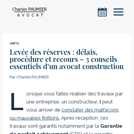
Aller
au
contenu
INFO
Levée des réserves : délais,
procédure et recours – 3 conseils
essentiels d’un avocat construction
Par
Charles PAUMIER
L
orsque vous faites réaliser des travaux par
une entreprise, un constructeur, il peut
vous arriver de
constater des malfaçons
ou mauvaises finitions
. Après réception, ces
travaux sont garantis notamment par la
Garantie
de parfait achèvement
(GPA) et la garantie