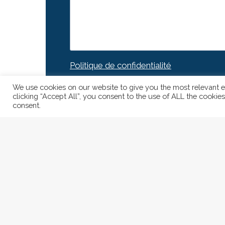
Politique de confidentialité
J’ai lu et accepte la politique de confid
We use cookies on our website to give you the most relevant e
clicking “Accept All”, you consent to the use of ALL the cookie
consent.
Envoyer