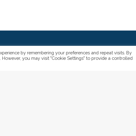
entialité de ce site
*
xperience by remembering your preferences and repeat visits. By
s. However, you may visit "Cookie Settings" to provide a controlled