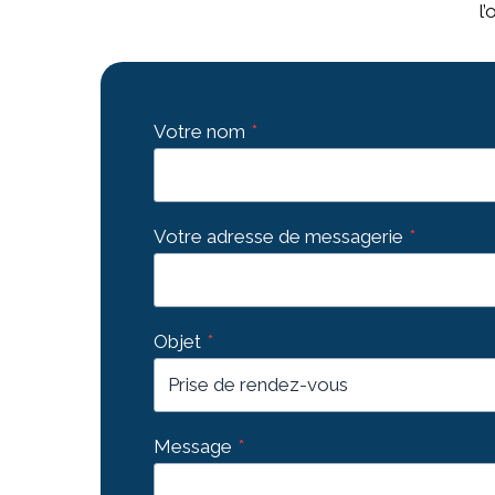
l
Votre nom
*
Votre adresse de messagerie
*
Objet
*
Message
*