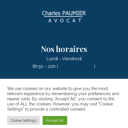
Nos horaires
Lundi - Vendredi
8h30 - 20h (
sur rendez-vous
)
We use cookies on our website to give you the most
relevant experience by remembering your preferences and
repeat visits. By clicking “Accept All”, you consent to the
© 2026 PAUMIER Charles - AVOCAT |
Mentions légales
| Réalisation
use of ALL the cookies. However, you may visit "Cookie
:
Onigiri Studio
Settings" to provide a controlled consent.
Cookie Settings
Accept All