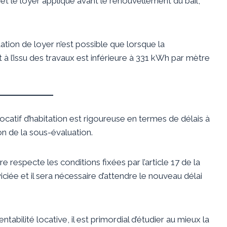
et le loyer appliqué avant le renouvellement du bail,
tation de loyer n’est possible que lorsque la
 l’issu des travaux est inférieure à 331 kWh par mètre
ocatif d’habitation est rigoureuse en termes de délais à
n de la sous-évaluation.
ire respecte les conditions fixées par l’article 17 de la
viciée et il sera nécessaire d’attendre le nouveau délai
tabilité locative, il est primordial d’étudier au mieux la