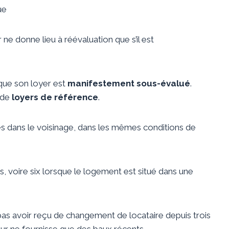
ue
ne donne lieu à réévaluation que s’il est
 que son loyer est
manifestement sous-évalué
.
 de
loyers de référence
.
és dans le voisinage, dans les mêmes conditions de
es, voire six lorsque le logement est situé dans une
pas avoir reçu de changement de locataire depuis trois
eur ne fournisse que des baux récents.