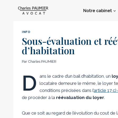
Aller
au
Notre cabinet
contenu
INFO
Sous-évaluation et réé
d’habitation
Par
Charles PAUMIER
D
ans le cadre d’un bail d’habitation, un
lo
locataire demeure le même, le loyer t
conditions précisées dans l’
article 17 c)
de procéder à la
réévaluation du loyer
.
Que ce soit au regard de l’évolution du cout de la 