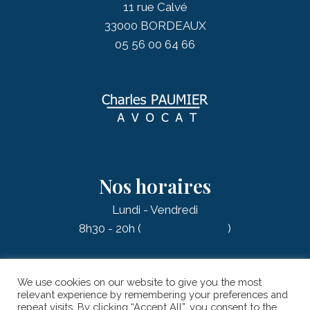
11 rue Calvé
33000 BORDEAUX
05 56 00 64 66
Nos horaires
Lundi - Vendredi
8h30 - 20h (
sur rendez-vous
)
We use cookies on our website to give you the most
relevant experience by remembering your preferences and
repeat visits. By clicking “Accept All”, you consent to the
© 2026 PAUMIER Charles - AVOCAT |
Mentions légales
| Réalisation