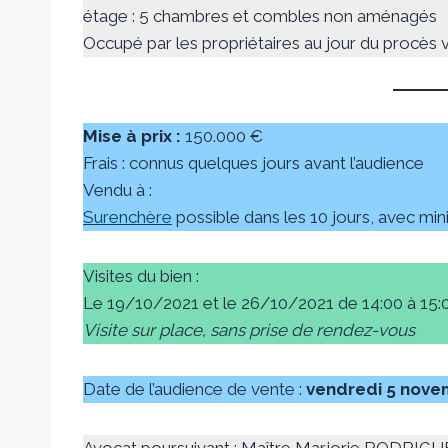
étage : 5 chambres et combles non aménagés
Occupé par les propriétaires au jour du procès ve
Mise à prix :
150.000 €
Frais : connus quelques jours avant l’audience
Vendu à :
Surenchère
possible dans les 10 jours, avec m
Visites du bien :
Le
19/10/2021 et le 26/10/2021 de 14:00 à 15:
Visite sur place, sans prise de rendez-vous
Date de l’audience de vente :
vendredi 5 nove
Avocat poursuivant : Maître Marjorie RODRIG