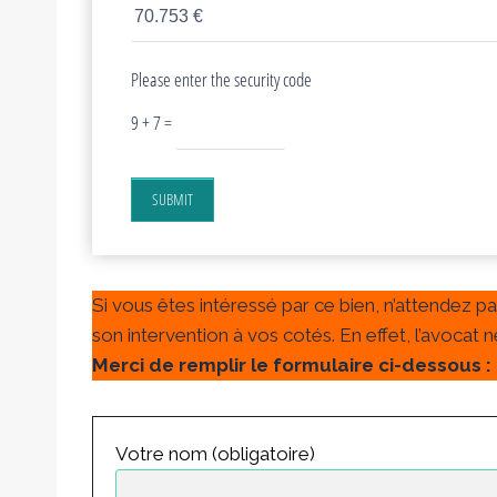
Please enter the security code
9 + 7 =
SUBMIT
Si vous êtes intéressé par ce bien, n’attendez p
son intervention à vos cotés. En effet, l’avocat
Merci de remplir le formulaire ci-dessous :
Votre nom (obligatoire)