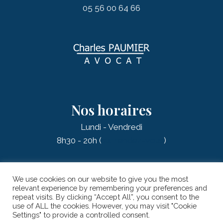
05 56 00 64 66
Nos horaires
Lundi - Vendredi
8h30 - 20h (
sur rendez-vous
)
We use cookies on our website to give you the most
relevant experience by remembering your preferences and
repeat visits. By clicking “Accept All”, you consent to the
© 2026 PAUMIER Charles - AVOCAT |
Mentions légales
| Réalisation
use of ALL the cookies. However, you may visit "Cookie
:
Onigiri Studio
Settings" to provide a controlled consent.