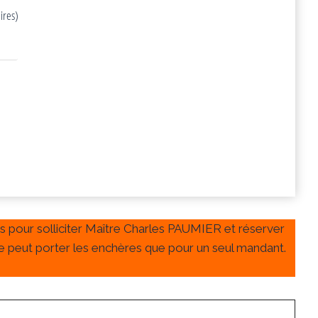
ires)
as pour solliciter Maître Charles PAUMIER et réserver
 ne peut porter les enchères que pour un seul mandant.