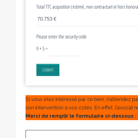
Total TTC acquisition (estimé, non contractuel et hors honora
Please enter the security code
9 + 5 =
SUBMIT
Si vous êtes intéressé par ce bien, n’attendez p
son intervention à vos cotés. En effet, l’avocat
Merci de remplir le formulaire ci-dessous :