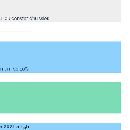
r du constat d’huissier.
inimum de 10%
e 2021 à 15h