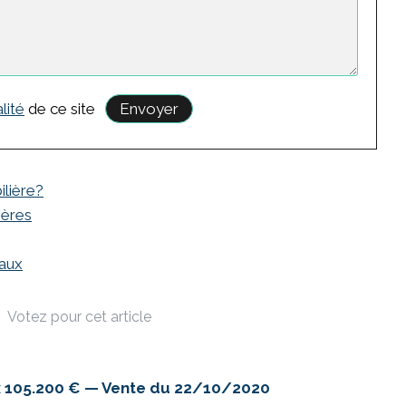
lité
de ce site
ilière?
hères
eaux
Votez pour cet article
x 105.200 € — Vente du 22/10/2020