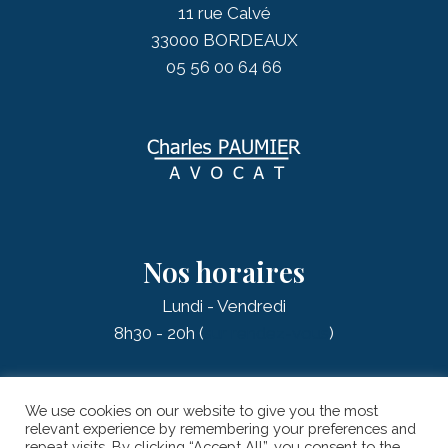
11 rue Calvé
33000 BORDEAUX
05 56 00 64 66
Nos horaires
Lundi - Vendredi
8h30 - 20h (
sur rendez-vous
)
We use cookies on our website to give you the most
relevant experience by remembering your preferences and
repeat visits. By clicking “Accept All”, you consent to the
© 2026 PAUMIER Charles - AVOCAT |
Mentions légales
| Réalisation