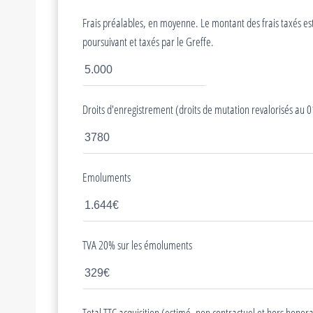
Frais préalables, en moyenne. Le montant des frais taxés est c
poursuivant et taxés par le Greffe.
Droits d'enregistrement (droits de mutation revalorisés au
Emoluments
TVA 20% sur les émoluments
Total TTC acquisition (estimé, non contractuel et hors honora