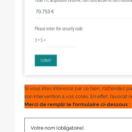
Please enter the security code
3 + 5 =
SUBMIT
Si vous êtes intéressé par ce bien, n’attendez p
son intervention à vos cotés. En effet, l’avocat
Merci de remplir le formulaire ci-dessous :
Votre nom (obligatoire)