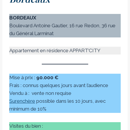
BORDEAUX
Boulevard Antoine Gautier, 16 rue Redon, 36 rue
du Général Larminat
Appartement en résidence APPART’CITY
Mise à prix :
90.000 €
Frais : connus quelques jours avant l’audience
Vendu à :
vente non requise
Surenchère
possible dans les 10 jours, avec
minimum de 10%
Visites du bien :