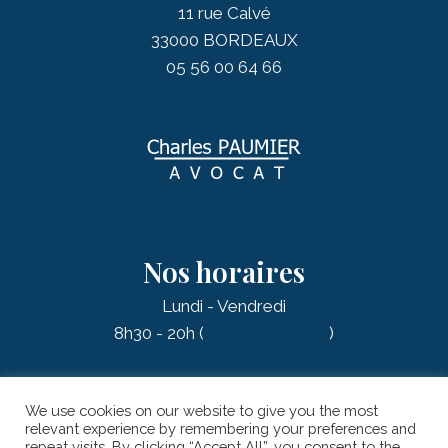
11 rue Calvé
33000 BORDEAUX
05 56 00 64 66
Nos horaires
Lundi - Vendredi
8h30 - 20h (
sur rendez-vous
)
We use cookies on our website to give you the most
relevant experience by remembering your preferences and
repeat visits. By clicking “Accept All”, you consent to the
© 2026 PAUMIER Charles - AVOCAT |
Mentions légales
| Réalisation