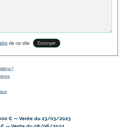
lité
de ce site
ilière?
hères
eaux
.000 € — Vente du 23/03/2023
0 € — Vente du 08/06/2023