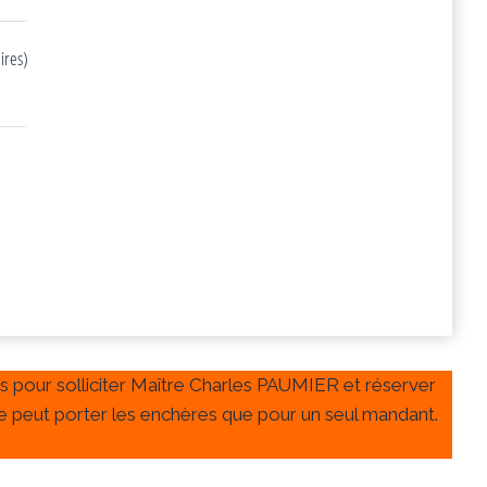
ires)
as pour solliciter Maître Charles PAUMIER et réserver
 ne peut porter les enchères que pour un seul mandant.