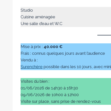
Studio
Cuisine aménagée
Une salle d’eau et W.C
Mise à prix :
40.000 €
Frais : connus quelques jours avant l’audience
Vendu à :
Surenchère
possible dans les 10 jours, avec m
Visites du bien :
01/06/2026 de 14h30 à 16h30
09/06/2026 de 10h00 à 12h00
Visite sur place, sans prise de rendez-vous