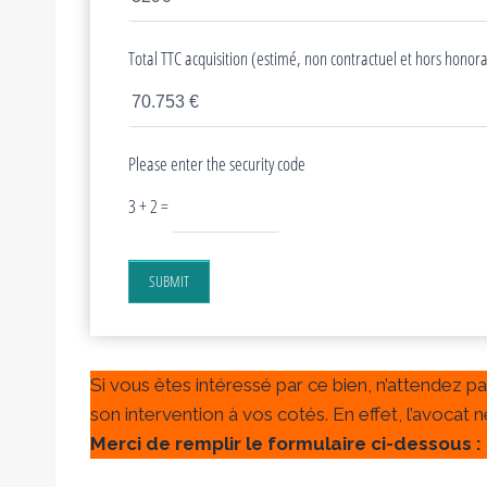
Total TTC acquisition (estimé, non contractuel et hors honora
Please enter the security code
3 + 2 =
SUBMIT
Si vous êtes intéressé par ce bien, n’attendez p
son intervention à vos cotés. En effet, l’avocat
Merci de remplir le formulaire ci-dessous :