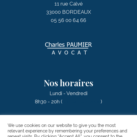
11 rue Calvé
33000 BORDEAUX
05 56 00 64 66
Nos horaires
Lundi - Vendredi
8h30 - 20h (
sur rendez-vous
)
We use cookies on our website to give you the most
relevant experience by remembering your preferences and
repeat visits. By clicking “Accept All”, you consent to the
© 2026 PAUMIER Charles - AVOCAT |
Mentions légales
| Réalisation