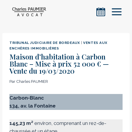
Aller
au
contenu
TRIBUNAL JUDICIAIRE DE BORDEAUX
|
VENTES AUX
ENCHÈRES IMMOBILIÈRES
Maison d’habitation à Carbon
Blanc – Mise à prix 52 000 € —
Vente du 19/03/2020
Par
Charles PAUMIER
Carbon-Blanc
134, av. la Fontaine
145,23 m²
environ, comprenant un rez-de-
chaussée et un étage