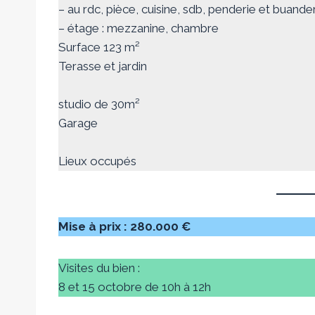
– au rdc, pièce, cuisine, sdb, penderie et buande
– étage : mezzanine, chambre
Surface 123 m²
Terasse et jardin
studio de 30m²
Garage
Lieux occupés
Mise à prix : 280.000 €
Visites du bien :
8 et 15 octobre de 10h à 12h