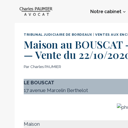
Aller
au
Notre cabinet
contenu
TRIBUNAL JUDICIAIRE DE BORDEAUX
|
VENTES AUX ENC
Maison au BOUSCAT – 
— Vente du 22/10/202
Par
Charles PAUMIER
LE BOUSCAT
17 avenue Marcelin Berthelot
Maison