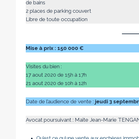
de bains
2 places de parking couvert
Libre de toute occupation
Mise à prix : 150 000 €
Visites du bien :
17 aout 2020 de 15h à 17h
21 aout 2020 de 10h à 12h
Date de l’audience de vente :
jeudi 3 septembr
Avocat poursuivant : Maîte Jean-Marie TENG
Qu’est ce qu’une vente aux enchères immob